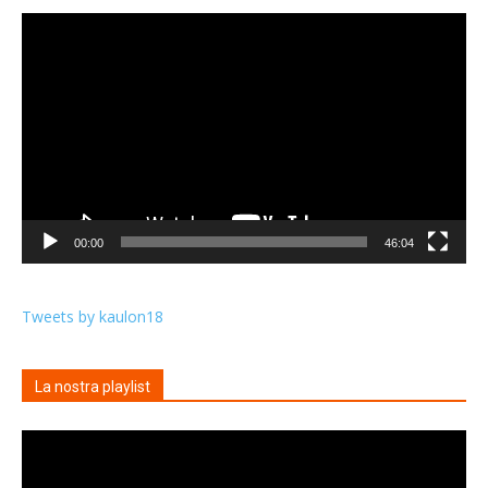
Video
Player
00:00
46:04
Tweets by kaulon18
La nostra playlist