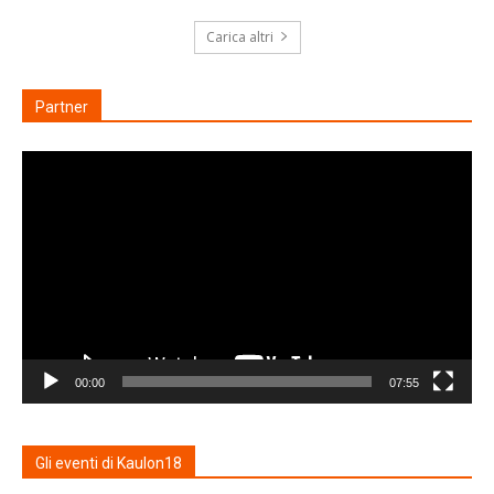
Carica altri
Partner
Video
Player
00:00
07:55
Gli eventi di Kaulon18