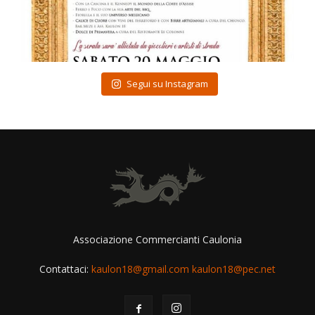
Mag 17
Segui su Instagram
Associazione Commercianti Caulonia
Contattaci:
kaulon18@gmail.com kaulon18@pec.net