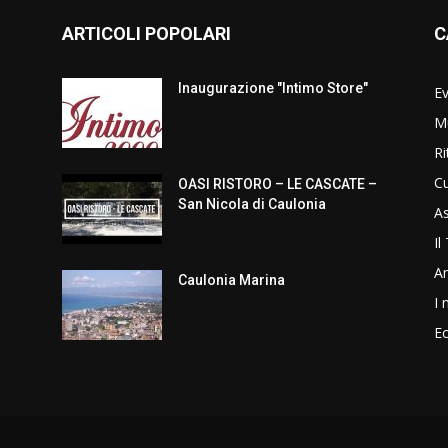
ARTICOLI POPOLARI
C
Inaugurazione "Intimo Store"
Ev
Mu
Ri
Cu
OASI RISTORO – LE CASCATE –
San Nicola di Caulonia
As
Il
Am
Caulonia Marina
I 
E