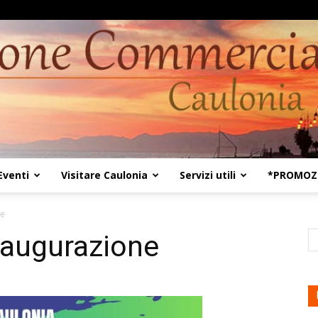
Eventi
Visitare Caulonia
Servizi utili
*PROMOZI
Kaulon18
ne
naugurazione