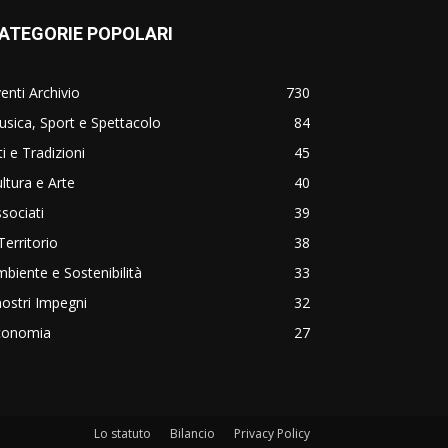
ATEGORIE POPOLARI
enti Archivio
730
sica, Sport e Spettacolo
84
ti e Tradizioni
45
ltura e Arte
40
sociati
39
 Territorio
38
biente e Sostenibilità
33
nostri Impegni
32
conomia
27
Lo statuto
Bilancio
Privacy Policy