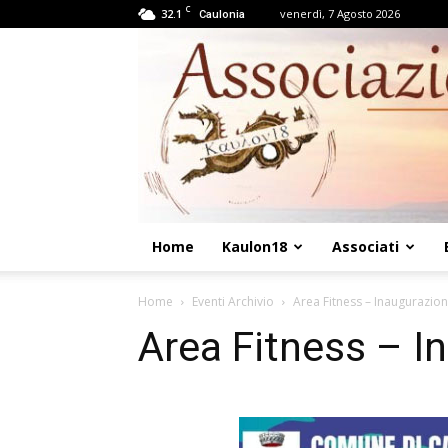
C
32.1
venerdì, 7 Agosto 2026
Caulonia
Home
Kaulon18
Associati
Home
Eventi Archivio
Area Fitness – Inaugurazio
Area Fitness – I