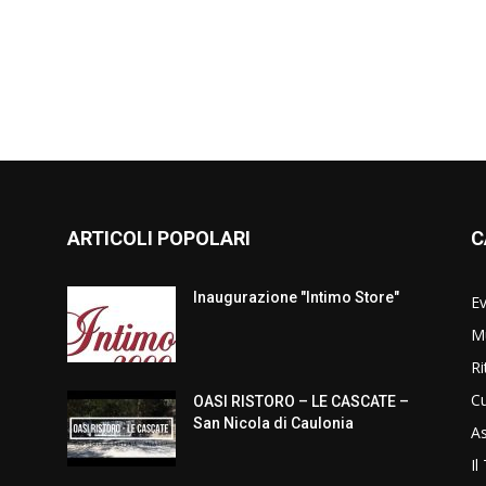
ARTICOLI POPOLARI
C
Inaugurazione "Intimo Store"
Ev
Mu
Ri
Cu
OASI RISTORO – LE CASCATE –
San Nicola di Caulonia
As
Il