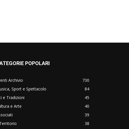
ATEGORIE POPOLARI
enti Archivio
730
sica, Sport e Spettacolo
84
ti e Tradizioni
45
ltura e Arte
40
sociati
39
 Territorio
38