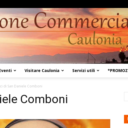
Eventi
Visitare Caulonia
Servizi utili
*PROMOZI
Kaulon18
ci di San Daniele Comboni
niele Comboni