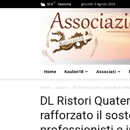
C
32.6
giovedì, 6 Agosto 2026
Caulonia
Home
Kaulon18
Associati
Home
Lavoro
DL Ristori Quater: ampliato e raffor
DL Ristori Quater
rafforzato il sos
professionisti e