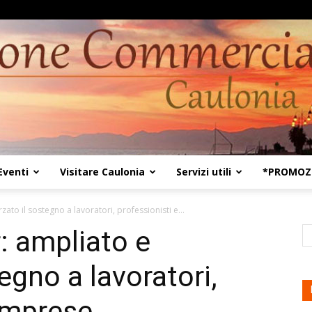
Eventi
Visitare Caulonia
Servizi utili
*PROMOZI
Kaulon18
zato il sostegno a lavoratori, professionisti e...
: ampliato e
tegno a lavoratori,
 imprese