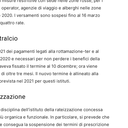
misure restrittive con sede nelle zone rosse, per i
r operator, agenzie di viaggio e alberghi nelle zone
e 2020. I versamenti sono sospesi fino al 16 marzo
quattro rate.
tralcio
21 dei pagamenti legati alla rottamazione-ter e al
el 2020 e necessari per non perdere i benefici della
 aveva fissato il termine al 10 dicembre; ora viene
 oltre tre mesi. Il nuovo termine è allineato alla
evista nel 2021 per questi istituti.
izzazione
disciplina dell’istituto della rateizzazione concessa
iù organica e funzionale. In particolare, si prevede che
one consegua la sospensione dei termini di prescrizione