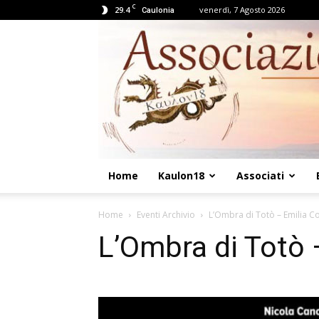
C
29.4
venerdì, 7 Agosto 2026
Caulonia
Home
Kaulon18
Associati
Home
Eventi Archivio
L’Ombra di Totò – Emilia Co
L’Ombra di Totò 