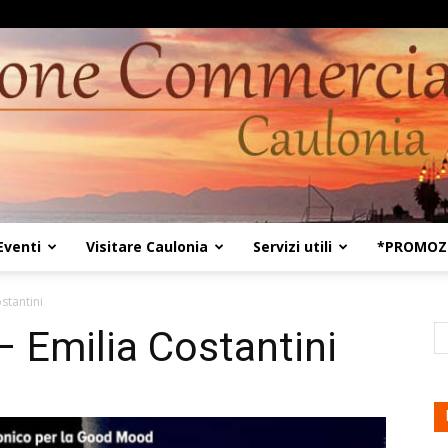
Eventi
Visitare Caulonia
Servizi utili
*PROMOZI
Kaulon18
stantini
– Emilia Costantini