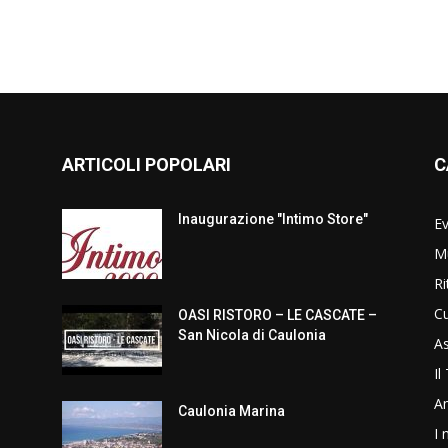
ARTICOLI POPOLARI
C
Inaugurazione "Intimo Store"
Ev
Mu
Ri
Cu
OASI RISTORO – LE CASCATE –
San Nicola di Caulonia
As
Il
Am
Caulonia Marina
I 