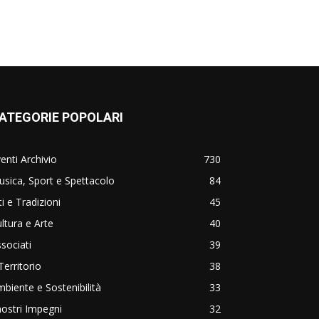
ATEGORIE POPOLARI
enti Archivio
730
sica, Sport e Spettacolo
84
ti e Tradizioni
45
ltura e Arte
40
sociati
39
 Territorio
38
biente e Sostenibilità
33
nostri Impegni
32