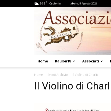
C
30.6
sabato, 8 Agosto 2026
Caulonia
Home
Kaulon18
Associati
Home
Eventi Archivio
Il Violino di Charlie
Il Violino di Charl