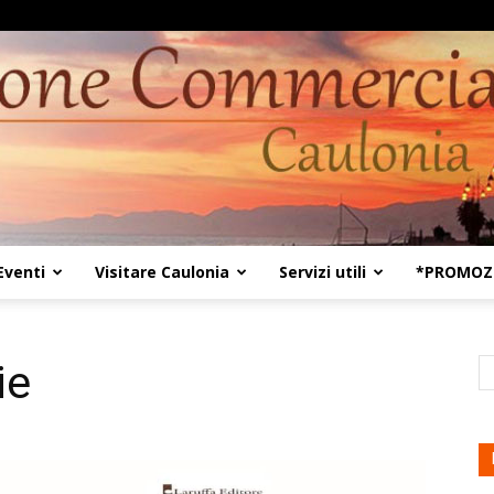
Eventi
Visitare Caulonia
Servizi utili
*PROMOZI
Kaulon18
ie