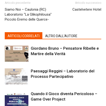
Articolo precedente
Articolo successivo
Siamo Noi – Caulonia (RC)
Castelvetere Hotel
Laboratorio "La Glikophilousa"
Piccolo Eremo delle Querce-
ARTICOLI CORRELATI
ALTRO DALL'AUTORE
Giordano Bruno – Pensatore Ribelle e
Martire della Verità
Paesaggi Reggini – Laboratorio del
Processo Partecipativo
Quando il Gioco diventa Pericoloso –
Game Over Project