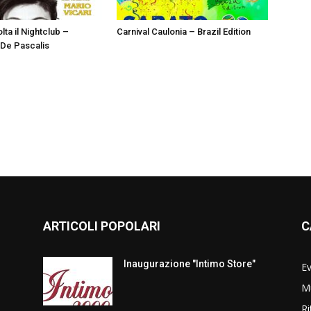
lta il Nightclub –
Carnival Caulonia – Brazil Edition
De Pascalis
ARTICOLI POPOLARI
C
Inaugurazione "Intimo Store"
Ev
Mu
Ri