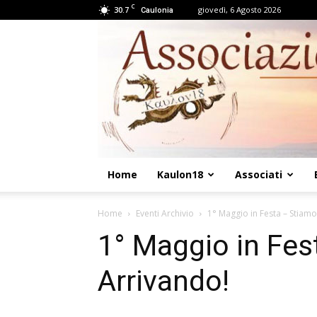
C
30.7
giovedì, 6 Agosto 2026
Caulonia
Home
Kaulon18
Associati
Home
Eventi Archivio
1° Maggio in Festa – Stiamo
1° Maggio in Fes
Arrivando!