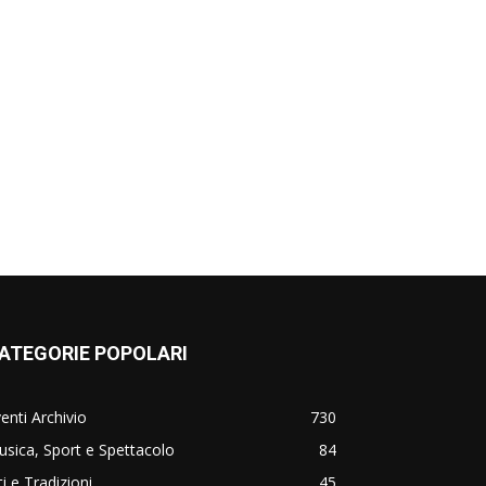
ATEGORIE POPOLARI
enti Archivio
730
sica, Sport e Spettacolo
84
ti e Tradizioni
45