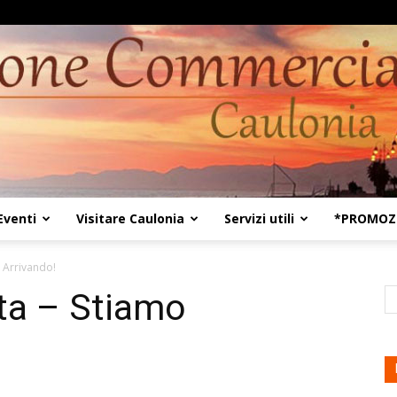
Eventi
Visitare Caulonia
Servizi utili
*PROMOZI
Kaulon18
 Arrivando!
ta – Stiamo