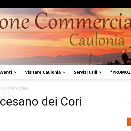
Eventi
Visitare Caulonia
Servizi utili
*PROMOZI
Kaulon18
Cori Parrocchiali
cesano dei Cori