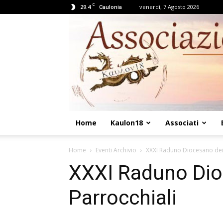
C
29.4
venerdì, 7 Agosto 2026
Caulonia
Home
Kaulon18
Associati
Home
Eventi Archivio
XXXI Raduno Diocesano dei 
XXXI Raduno Dio
Parrocchiali