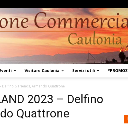
Eventi
Visitare Caulonia
Servizi utili
*PROMOZI
Kaulon18
 Delfino & Friends, Armando Quattrone
AND 2023 – Delfino
ndo Quattrone