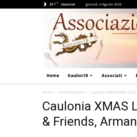
C
29.7
giovedì, 6 Agosto 2026
Caulonia
Home
Kaulon18
Associati
Home
Eventi Archivio
Caulonia XMAS LAND 2023 –
Caulonia XMAS L
& Friends, Arma