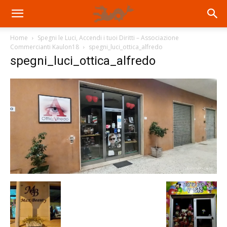
Home
Spegni le Luci, Accendi i tuoi Diritti – Associazione
Commercianti Kaulon18
spegni_luci_ottica_alfredo
spegni_luci_ottica_alfredo