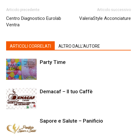
Articolo precedente
Articolo successivo
Centro Diagnostico Eurolab
ValeriaStyle Acconciature
Ventra
ARTICOLI CORRELATI
ALTRO DALL'AUTORE
Party Time
Demacaf – Il tuo Caffè
Sapore e Salute – Panificio